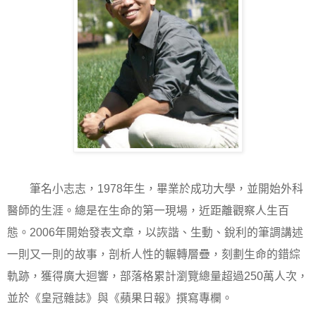
筆名小志志，
1978
年生，畢業於成功大學，並開始外科
醫師的生涯。總是在生命的第一現場，近距離觀察人生百
態。
2006
年開始發表文章，以詼諧、生動、銳利的筆調講述
一則又一則的故事，剖析人性的輾轉層疊，刻劃生命的錯綜
軌跡，獲得廣大迴響，部落格累計瀏覽總量超過
250
萬人次，
並於《皇冠雜誌》與《蘋果日報》撰寫專欄。